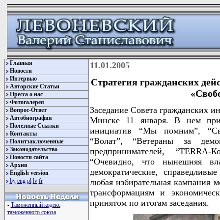
Главная
11.01.2005
Новости
Интервью
Стратегия гражданских дей
Авторские Статьи
«Своб
Пресса о нас
Фотогалерея
Заседание Совета гражданских ин
Вопрос-Ответ
Автобиография
Минске 11 января. В нем прин
Полезные Ссылки
инициатив “Мы помним”, “Сво
Контакты
“Волат”, “Ветераны за демо
Политзаключенные
Законодательство
предпринимателей, “TERRA-Ко
Новости сайта
“Очевидно, что нынешняя вл
Архив
демократические, справедливые
English version
by
eng
pl
lv
fr
любая избирательная кампания м
трансформациям и экономическ
принятом по итогам заседания.
-
Таможенный кодекс
таможенного союза