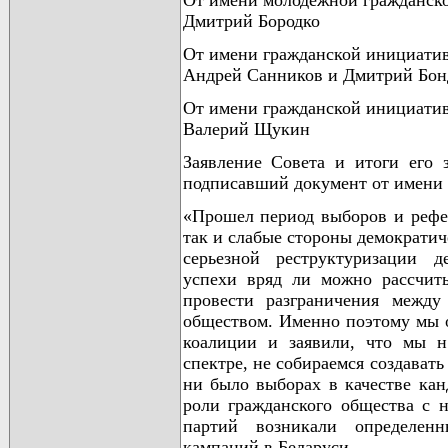
От имени молодежной гражданск
Дмитрий Бородко
От имени гражданской инициати
Андрей Санников и Дмитрий Бон
От имени гражданской инициати
Валерий Щукин
Заявление Совета и итоги его 
подписавший документ от имени 
«Прошел период выборов и рефер
так и слабые стороны демократич
серьезной реструктуризации д
успехи вряд ли можно рассчиты
провести разграничения между
обществом. Именно поэтому мы о
коалиции и заявили, что мы н
спектре, не собираемся создават
ни было выборах в качестве кан
роли гражданского общества с 
партий возникали определен
кампаний в Беларуси.