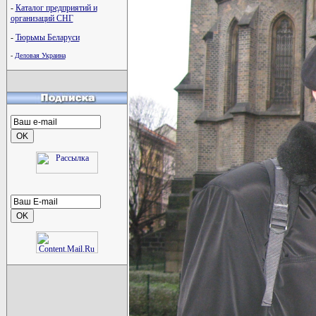
-
Каталог предприятий и
организаций СНГ
-
Тюрьмы Беларуси
-
Деловая Украина