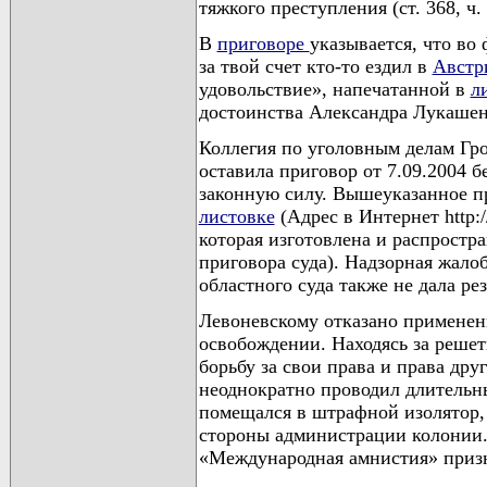
тяжкого преступления (ст. 368, ч
В
приговоре
указывается, что во
за твой счет кто-то ездил в
Австр
удовольствие», напечатанной в
л
достоинства Александра Лукаше
Коллегия по уголовным делам Гро
оставила приговор от 7.09.2004 
законную силу. Вышеуказанное пр
листовке
(Адрес в Интернет http:/
которая изготовлена и распростра
приговора суда). Надзорная жало
областного суда также не дала рез
Левоневскому отказано применен
освобождении. Находясь за реше
борьбу за свои права и права др
неоднократно проводил длительны
помещался в штрафной изолятор,
стороны администрации колонии.
«Международная амнистия» призн