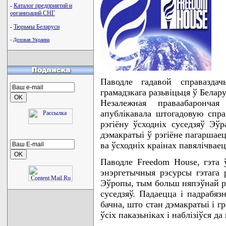
-
Каталог предприятий и
организаций СНГ
-
Тюрьмы Беларуси
-
Деловая Украина
Паводле гадавой справазда
грамадзкага разьвіцьця ў Белар
Незалежная праваабаронча
апублікавала штогадовую спра
рэгіёну ўсходніх суседзяў Эўр
дэмакратыі ў рэгіёне пагаршае
ва ўсходніх краінах павялічваец
Паводле Freedom House, гэта
энэргетычныя рэсурсы гэтага 
Эўропы, тым больш няпэўнай роб
суседзяў. Падаецца і падрабяз
бачна, што стан дэмакратыі і г
ўсіх паказьніках і наблізіўся д