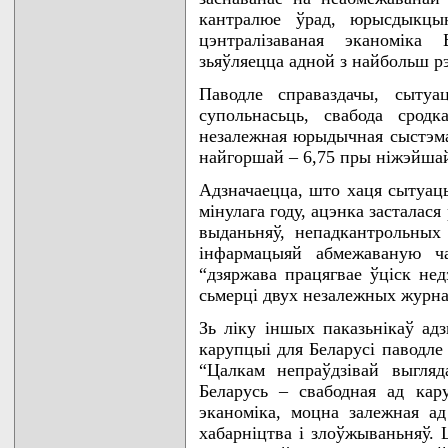
кантралюе ўрад, юрысдыкцыю
цэнтралізаваная эканоміка 
зьяўляецца адной з найбольш рэ
Паводле справаздачы, сытуа
супольнасьць, свабода сродк
незалежная юрыдычная сыстэма
найгоршай – 6,75 пры ніжэйшай
Адзначаецца, што хаця сытуац
мінулага году, ацэнка засталас
выданьняў, непадкантрольных
інфармацыяй абмежаваную ча
“дзяржава працягвае ўціск не
сьмерці двух незалежных журна
Зь ліку іншых паказьнікаў адз
карупцыі для Беларусі паводле
“Цалкам непраўдзівай выгля
Беларусь – свабодная ад кару
эканоміка, моцна залежная а
хабарніцтва і злоўжываньняў. 