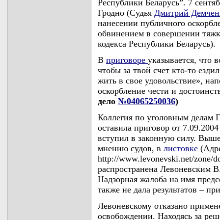
Республики Беларусь”. 7 сентяб
Гродно (Судья
Дмитрий Демчен
нанесении публичного оскорбле
обвинением в совершении тяжког
кодекса Республики Беларусь).
В
приговоре
указывается, что 
чтобы за твой счет кто-то езди
жить в свое удовольствие», на
оскорбление чести и достоинс
дело
№04065250036
)
Коллегия по уголовным делам Г
оставила приговор от 7.09.200
вступил в законную силу. Выше
мнению судов, в
листовке
(Адре
http://www.levonevski.net/zone/
распространена Левоневским В.С
Надзорная жалоба на имя предс
также не дала результатов – при
Левоневскому отказано примен
освобождении. Находясь за ре