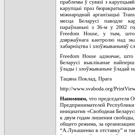
праблемы ў сувязі з карупцыяй
карупцыі праз бюракратызацыю
міжнароднай арганізацыі Transp
месца Беларусі паводле кар
параўнаньні з 36-м у 2002 го
Freedom House, у тым, што 
дзяржаўнага кантролю над эк
хабарніцтва і злоўжываньняў 
Freedom House адзначае, што
Беларусі выкліканае найпер
ўлады і злоўжываньне ўладай 
Тацяна Поклад, Прага
http://www.svaboda.org/PrintVie
Напомним,
что председателя 
Предпринимателей Республики 
инициатив «Свободная Белару
к двум годам лишения свободы,
общего режима, за организаци
“А.Лукашенко в отставку” и та