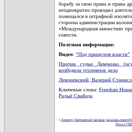
борьбу за свои права и права 
неоднократно проводил длитель
помещался в штрафной изолято
стороны администрации колони
«Международная амнистия» при
совести.
Полезная информация:
Видео
:
“Под прицелом власти”
Против судьи Демченко (осу
возбудила уголовное дело
Левоневский, Валерий Станис
Ключевые слова:
Freedom Hous
Радыё Свабода
«
Amnesty International заклікае дасылаць паштоў
Посол США