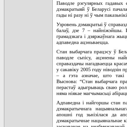
Паводле рэгулярных гадавых 
дэмакратыяй ў Беларусі пачала
гады ні разу ні ў чым паказьнік
Узровень дэмакратыі ў справаз
балаў, дзе 7 – найніжэйшы.
грамадзкага і дзяржаўнага жыць
адпаведна ацэньваецца.
Стан выбарчага працэсу ў Бел
паводле сьпісу, ацэнены на
справаздачы нагадваецца краса
у сакавіку 2005 году ніводзін 
– а гэта азначае, што такі
Выснова: “Стан выбарчага пра
перастаў адыгрываць сваю рол
няма ніякае магчымасьці абірац
Адпаведна і найгоршы стан па
дэмакратычнага нацыянальнаг
апошні год зьнізілася да а
дэмакратычнае нацыянальнае кі
заснаванае на неабмежаванай