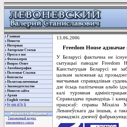
Главная
13.06.2006
Новости
Интервью
Freedom House адзначае
Авторские Статьи
Пресса о нас
У Беларусі фактычна не існуе
Фотогалерея
сытуацыі паводле Freedom H
Вопрос-Ответ
Автобиография
Канстытуцыя Беларусі не заб
Полезные Ссылки
цалкам залежныя ад прэзыдэнт
Контакты
магчымыя справядлівыя судовы
Политзаключенные
дзе ёсьць палітычная альбо ід
Законодательство
Новости сайта
калі турэмная адміністрацы
Архив
Справаздача прыводзіць і кан
English version
працэсаў: справы Міхаіла М
by
eng
pl
lv
fr
Леванеўскага ды іншыя, а так
грамадзкіх дзеячоў фабрыкуюц
-
Таможенный кодекс
таможенного союза