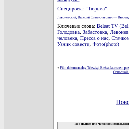
Спецпроект “Тюрьма”
Левоневский, Валерий Станиславович — Википе
Ключевые слова:
Belsat TV (Bel
Голодовка
,
Забастовка
,
Левонев
человека
,
Пресса о нас
,
Стачко
Узник совести
,
Фото(photo)
«
Film dokumentalny Telewizji Biełsat laureatem po
Основной л
Ново
При полном или частичном использован