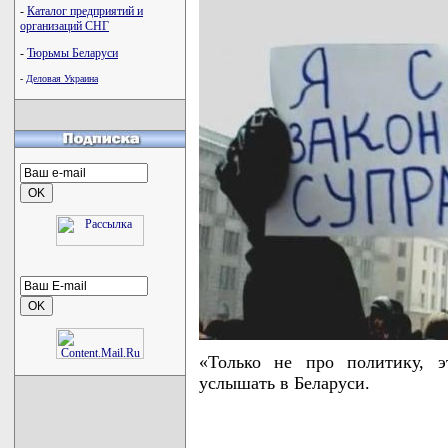
-
Каталог предприятий и
организаций СНГ
-
Тюрьмы Беларуси
-
Деловая Украина
«Только не про политику, э
услышать в Беларуси.