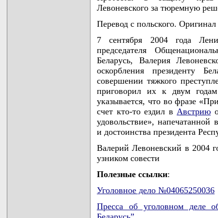
Левоневского за тюремную реш
Перевод с польского. Оригинал
7 сентября 2004 года Лен
председателя Общенациональ
Беларусь, Валерия Левоневс
оскорбления президенту Бе
совершении тяжкого преступлен
приговорил их к двум годам
указывается, что во фразе «Пр
счет кто-то ездил в
Австрию
о
удовольствие», напечатанной в
и достоинства президента Респ
Валерий Левоневский в 2004 
узником совести
Полезные ссылки
:
Уголовное дело №04065250036
Пресса об уголовном деле о
Беларусь”