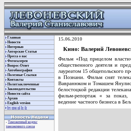
Главная
15.06.2010
Новости
Интервью
Кино: Валерий Левоневск
Авторские Статьи
Пресса о нас
Фильм «Под прицелом власти»
Фотогалерея
общественного деятеля и пред
Вопрос-Ответ
Автобиография
лауреатом 15 общепольского 
Полезные Ссылки
в Познани. Фильм снят телек
Контакты
Вавранюком и Томашем Янулисам
Политзаключенные
белостоцкой редакции телекана
Законодательство
Новости сайта
фильм-репортаж « за показ,
Архив
ведение частного бизнеса в Бел
English version
by
eng
pl
lv
fr
-
Таможенный кодекс
таможенного союза