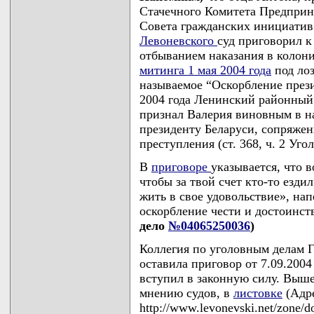
Стачечного Комитета Предприн
Совета гражданских инициатив
Левоневского
суд приговорил к
отбыванием наказания в колон
митинга 1 мая 2004 года
под лоз
называемое “Оскорбление прези
2004 года Ленинский районный 
признал Валерия виновным в н
президенту Беларуси, сопряжен
преступления (ст. 368, ч. 2 Уг
В
приговоре
указывается, что 
чтобы за твой счет кто-то езди
жить в свое удовольствие», на
оскорбление чести и достоинс
дело
№04065250036
)
Коллегия по уголовным делам Г
оставила приговор от 7.09.200
вступил в законную силу. Выше
мнению судов, в
листовке
(Адре
http://www.levonevski.net/zone/