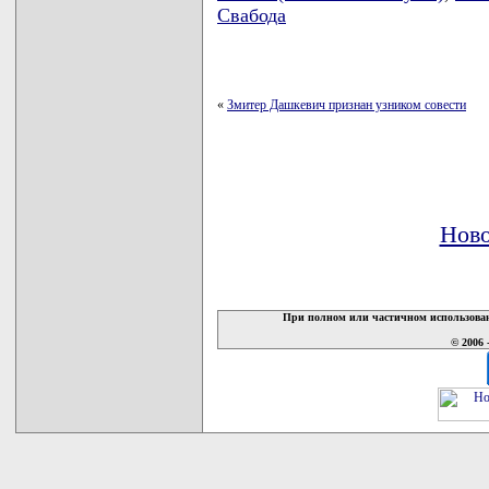
Свабода
«
Змитер Дашкевич признан узником совести
Ново
При полном или частичном использован
© 2006 