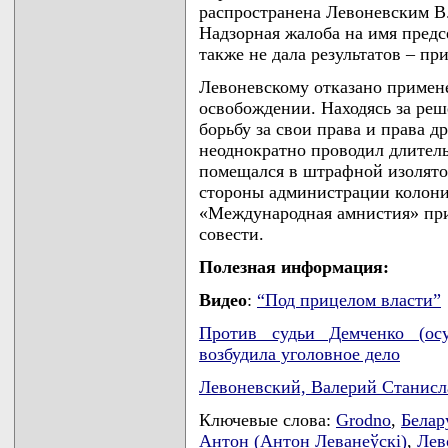
распространена Левоневским В.С
Надзорная жалоба на имя предс
также не дала результатов – при
Левоневскому отказано примен
освобождении. Находясь за ре
борьбу за свои права и права 
неоднократно проводил длитель
помещался в штрафной изолято
стороны администрации колони
«Международная амнистия» при
совести.
Полезная информация:
Видео
:
“Под прицелом власти”
Против судьи Демченко (осу
возбудила уголовное дело
Левоневский, Валерий Станис
Ключевые слова:
Grodno
,
Белар
Антон (Антон Леванеўскі)
,
Лев