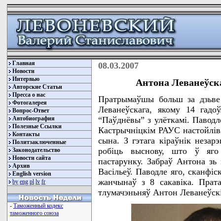
Главная
08.03.2007
Новости
Интервью
Антона Леванеўска
Авторские Статьи
Пресса о нас
Пратрымаўшы больш за дзьве 
Фотогалерея
Леванеўскага, якому 14 гадо
Вопрос-Ответ
Автобиография
“Паўднёвы” з улёткамі. Паводл
Полезные Ссылки
Кастрычніцкім РАУС настойліва
Контакты
сына. З гэтага кіраўнік незар
Политзаключенные
робіць выснову, што ў яго
Законодательство
Новости сайта
пастарунку. Забраў Антона зь
Архив
Васільеў. Паводле яго, сканфі
English version
жанчынаў з 8 сакавіка. Прата
by
eng
pl
lv
fr
тлумачэньняў Антон Леванеўскі
-
Таможенный кодекс
таможенного союза