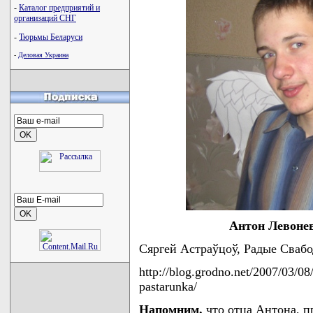
-
Каталог предприятий и
организаций СНГ
-
Тюрьмы Беларуси
-
Деловая Украина
Антон Левонев
Сяргей Астраўцоў, Радые Свабо
http://blog.grodno.net/2007/03/
pastarunka/
Напомним,
что отца Антона, п