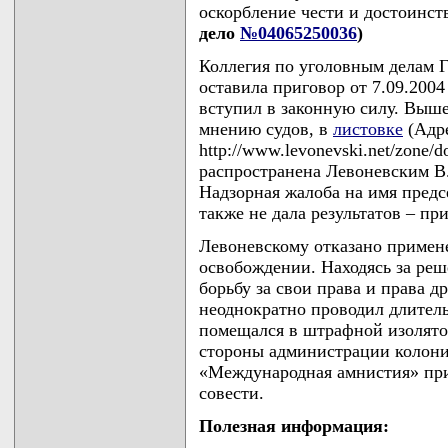
оскорбление чести и достоинс
дело
№04065250036
)
Коллегия по уголовным делам Г
оставила приговор от 7.09.200
вступил в законную силу. Выше
мнению судов, в
листовке
(Адре
http://www.levonevski.net/zone/
распространена Левоневским В.С
Надзорная жалоба на имя предс
также не дала результатов – при
Левоневскому отказано примен
освобождении. Находясь за ре
борьбу за свои права и права 
неоднократно проводил длитель
помещался в штрафной изолято
стороны администрации колони
«Международная амнистия» при
совести.
Полезная информация: