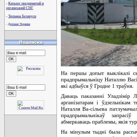
-
Каталог предприятий и
организаций СНГ
-
Тюрьмы Беларуси
-
Деловая Украина
На першы допыт выклiкалi сы
прадпрымальнiцу Наталлю Васiл
якi адбыўся ў Гродне 1 траўня.
Даваць паказаннi Уладзiмiр Л
арганiзатарам i ўдзельнiкам т
Наталля Ва-сiльева патлумачыл
прадпрымальнiкаў запрасi
абмеркаваць праблемы, якiя тур
На мiнулым тыднi была распач