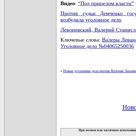
Видео
:
“Под прицелом власти”
Против судьи Демченко (осу
возбудила уголовное дело
Левоневский, Валерий Станис
Ключевые слова:
Валеры Леван
Уголовное дело №04065250036
«
Новые уголовные дела против Валерия Левонев
Ново
При полном или частичном использован