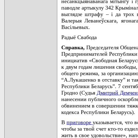
несанкцыянаванага мiтынгу i 
паводле артыкулу 342 Крымiнал
выглядзе штрафу – i да трох 
Валерыя Леванеўскага, ягонаг
Васiльевых.
Радыё Свабода
Справка,
Председателя Общена
Предпринимателей Республики 
инициатив «Свободная Белару
к двум годам лишения свободы,
общего режима, за организаци
“А.Лукашенко в отставку” и та
Республики Беларусь”. 7 сентяб
Гродно (Судья
Дмитрий Демчен
нанесении публичного оскорбле
обвинением в совершении тяжког
кодекса Республики Беларусь).
В
приговоре
указывается, что 
чтобы за твой счет кто-то езди
жить в свое удовольствие», на