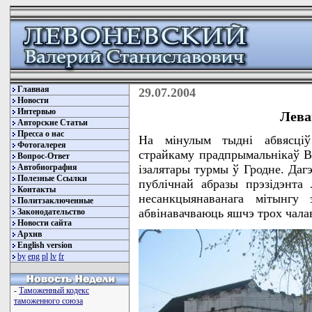
Главная
29.07.2004
Новости
Интервью
Лева
Авторские Статьи
Пресса о нас
На мiнулым тыднi абвясцiў 
Фотогалерея
страйкаму прадпрымальнiкаў Ва
Вопрос-Ответ
Автобиография
iзалятары турмы ў Гродне. Дагэ
Полезные Ссылки
публiчнай абразы прэзiдэнта
Контакты
несанкцыянаванага мiтынгу 
Политзаключенные
абвiнавачваюць яшчэ трох чала
Законодательство
Новости сайта
Архив
English version
by
eng
pl
lv
fr
-
Таможенный кодекс
таможенного союза