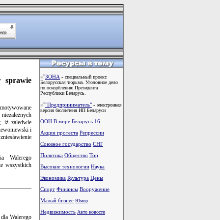
ЗОНА
-
специальный проект.
 sprawie
Белорусская тюрьма. Уголовное дело
по оскорблению Президента
Республики Беларусь.
"Предприниматель"
-
электронная
 umotywowane
версия бюллетеня ИП Беларуси
niezależnych
ООН
В мире
Беларусь
16
, iż zaledwie
Lewoniewski i
Акции протеста
Репрессии
zniesławienie
Союзное государство
СНГ
Политика
Общество
Тоp
ia Walerego
że wszystkich
Высокие технологии
Наука
Экономика
Культура
Цены
Спорт
Финансы
Вооружение
Малый бизнес
Юмор
Недвижимость
Авто новости
 dla Walerego