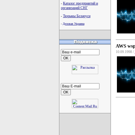
-
Каталог предприятий и
организаций СНГ
-
Тюрьмы Беларуси
-
Деловая Украина
AWS wspi
10.09.1998 /