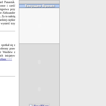
rd Panasiuk.
onor i cześć
stępstwa przy
że Aleksander
 Za to należą
rdziej ciężkie
a wynieść trzy
spotkał się z
z obrony praw
dr Wasiliew z
ch inicjatyw
обнее >>>