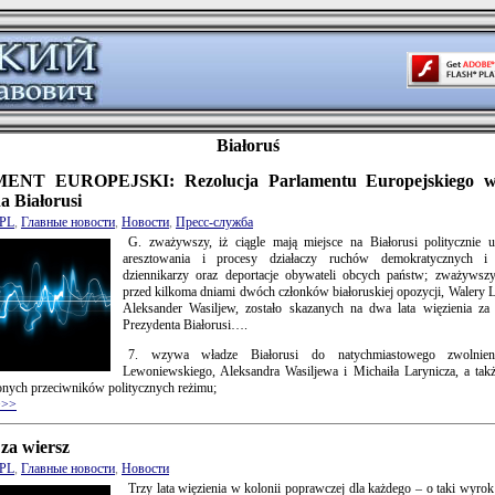
Białoruś
NT EUROPEJSKI: Rezolucja Parlamentu Europejskiego w
na Białorusi
PL
,
Главные новости
,
Новости
,
Пресс-служба
G. zważywszy, iż ciągle mają miejsce na Białorusi politycznie
aresztowania i procesy działaczy ruchów demokratycznych i 
dziennikarzy oraz deportacje obywateli obcych państw; zważywszy
przed kilkoma dniami dwóch członków białoruskiej opozycji, Walery 
Aleksander Wasiljew, zostało skazanych na dwa lata więzienia za 
Prezydenta Białorusi….
7. wzywa władze Białorusi do natychmiastowego zwolnien
Lewoniewskiego, Aleksandra Wasiljewa i Michaiła Larynicza, a tak
onych przeciwników politycznych reżimu;
>>>
 za wiersz
PL
,
Главные новости
,
Новости
Trzy lata więzienia w kolonii poprawczej dla każdego – o taki wyrok