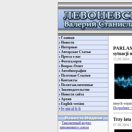
Главная
Новости
Интервью
PARLAME
Авторские Статьи
sytuacji 
Пресса о нас
15.09.2004 /
Фотогалерея
Вопрос-Ответ
Автобиография
Полезные Ссылки
Контакты
Политзаключенные
Законодательство
Новости сайта
Архив
innych więzi
English version
Подробнее 
by
eng
pl
lv
fr
Trzy lata
-
Таможенный кодекс
07.09.2004 /
таможенного союза