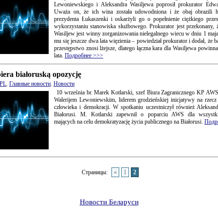
Lewoniewskiego i Aleksandra Wasiljewa poprosił prokurator Edwa
Uważa on, że ich wina została udowodniona i że obaj obrazili h
prezydenta Łukaszenki i oskarżyli go o popełnienie ciężkiego prze
wykorzystaniu stanowiska służbowego. Prokurator jest przekonany, 
Wasiljew jest winny zorganizowania nielegalnego wiecu w dniu 1 maja.
mu się jeszcze dwa lata więzienia – powiedział prokurator i dodał, że ba
przestępstwo znosi lżejsze, dlatego łączna kara dla Wasiljewa powinn
lata.
Подробнее >>>
era białoruską opozycję
PL
,
Главные новости
,
Новости
10 września br. Marek Kotlarski, szef Biura Zagranicznego KP AWS 
Walerijem Lewoniewskim, liderem grodzieńskiej inicjatywy na rzec
człowieka i demokracji. W spotkaniu uczestniczył również Aleksan
Białorusi. M. Kotlarski zapewnił o poparciu AWS dla wszystki
mających na celu demokratyzację życia publicznego na Białorusi.
Подр
Страницы:
«
1
2
Новости Беларуси