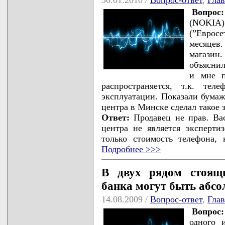
Вопрос:
(NOKIA)
(”Еврос
месяцев
магазин
объяснил
и мне п
распространяется, т.к. тел
эксплуатации. Показали бумаж
центра в Минске сделал такое 
Ответ:
Продавец не прав. Вас
центра не является эксперти
только стоимость телефона,
Подробнее >>>
В двух рядом стоящ
банка могут быть абс
14.08.2009 /
Вопрос-ответ
,
Гла
Вопрос:
одного 