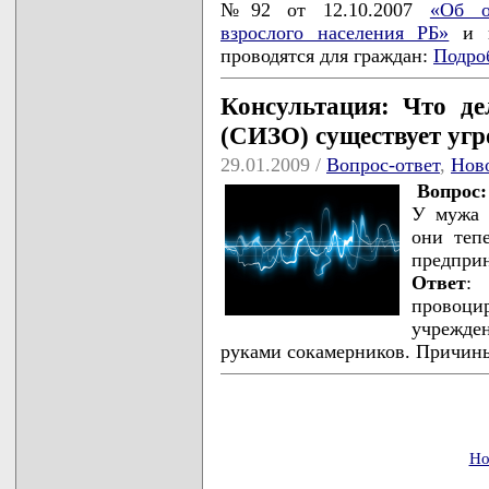
№92 от 12.10.2007
«Об о
взрослого населения РБ»
и п
проводятся для граждан:
Подро
Консультация: Что де
(СИЗО) существует угр
29.01.2009 /
Вопрос-ответ
,
Нов
Вопрос:
У мужа 
они теп
предпри
Ответ
:
провоци
учрежде
руками сокамерников. Причины
Но