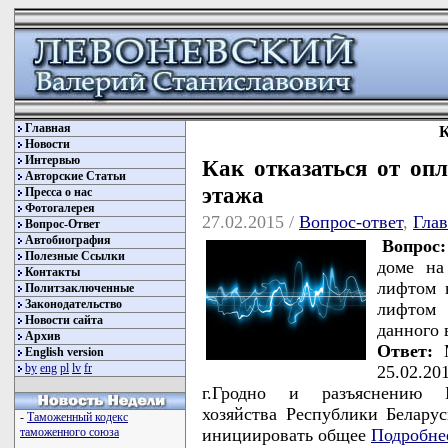
Главная
К
Новости
Интервью
Как отказаться от оп
Авторские Статьи
этажа
Пресса о нас
Фотогалерея
27.02.2015 /
Вопрос-ответ
,
Гла
Вопрос-Ответ
Автобиография
Вопрос:
Полезные Ссылки
доме на
Контакты
лифтом н
Политзаключенные
Законодательство
лифтом 
Новости сайта
данного 
Архив
Ответ:
М
English version
by
eng
pl
lv
fr
25.02.2
г.Гродно и разъяснению М
хозяйства Республики Белару
-
Таможенный кодекс
инициировать общее
Подробне
таможенного союза