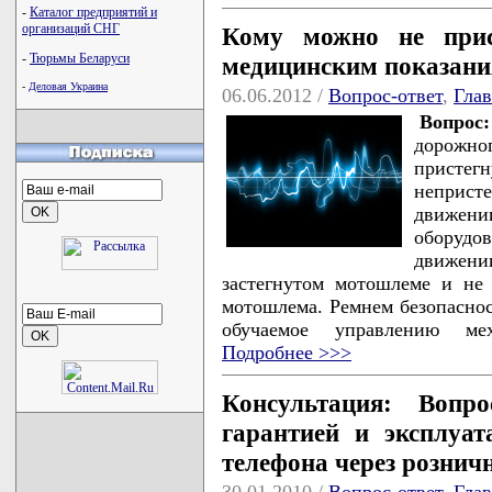
-
Каталог предприятий и
организаций СНГ
Кому можно не прис
-
Тюрьмы Беларуси
медицинским показан
-
Деловая Украина
06.06.2012 /
Вопрос-ответ
,
Гла
Вопро
дорожно
пристег
неприст
движении
оборудо
движен
застегнутом мотошлеме и не 
мотошлема. Ремнем безопаснос
обучаемое управлению мех
Подробнее >>>
Консультация: Вопр
гарантией и эксплуат
телефона через рознич
30.01.2010 /
Вопрос-ответ
,
Гла