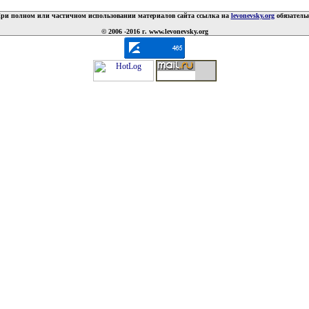
ри полном или частичном использовании материалов сайта ссылка на
levonevsky.org
обязатель
© 2006 -2016 г. www.levonevsky.org