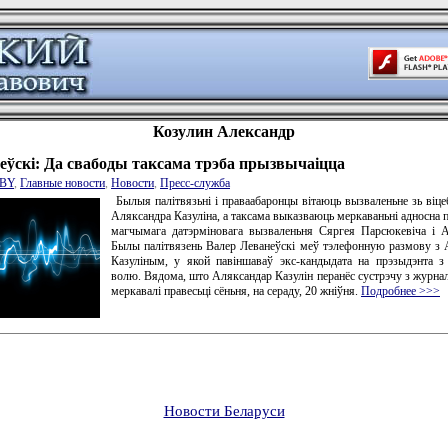
Козулин Александр
еўскі: Да свабоды таксама трэба прызвычаіцца
BY
,
Главные новости
,
Новости
,
Пресс-служба
Былыя палітвязьні і праваабаронцы вітаюць вызваленьне зь віцеб
Аляксандра Казуліна, а таксама выказваюць меркаваньні адносна 
магчымага датэрміновага вызваленьня Сяргея Парсюкевіча і 
Былы палітвязень Валер Леванеўскі меў тэлефонную размову з
Казуліным, у якой павіншаваў экс-кандыдата на прэзыдэнта 
волю. Вядома, што Аляксандар Казулін перанёс сустрэчу з журнал
меркавалі правесьці сёньня, на сераду, 20 жніўня.
Подробнее >>>
Новости Беларуси