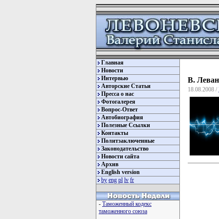
Главная
Новости
Интервью
В. Леван
Авторские Статьи
18.08.2008 /
Пресса о нас
Фотогалерея
Вопрос-Ответ
Автобиография
Полезные Ссылки
Контакты
Политзаключенные
Законодательство
Новости сайта
Архив
English version
by
eng
pl
lv
fr
-
Таможенный кодекс
таможенного союза