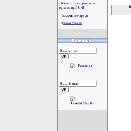
-
Каталог предприятий и
П
организаций СНГ
-
Тюрьмы Беларуси
-
Деловая Украина