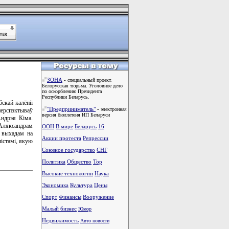
ЗОНА
-
специальный проект.
Белорусская тюрьма. Уголовное дело
по оскорблению Президента
Республики Беларусь.
скай калёніі
"Предприниматель"
-
электронная
перспэктываў
версия бюллетеня ИП Беларуси
Андрэя Кіма.
 Аляксандрам
ООН
В мире
Беларусь
16
з выхадам на
Акции протеста
Репрессии
істамі, якую
Союзное государство
СНГ
Политика
Общество
Тоp
Высокие технологии
Наука
Экономика
Культура
Цены
Спорт
Финансы
Вооружение
Малый бизнес
Юмор
Недвижимость
Авто новости