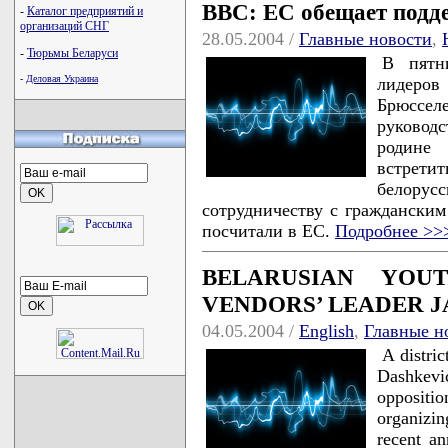
ВВС: ЕС обещает подд
-
Каталог предприятий и
организаций СНГ
28.05.2004 /
Главные новости
,
-
Тюрьмы Беларуси
В пятн
-
Деловая Украина
лидеров
Брюссе
руковод
родине
встрети
белорус
сотрудничеству с гражданским
посчитали в ЕС.
Подробнее >>
BELARUSIAN YOU
VENDORS’ LEADER JA
04.05.2004 /
English
,
Главные н
A distri
Dashkevi
oppositi
organizi
recent an