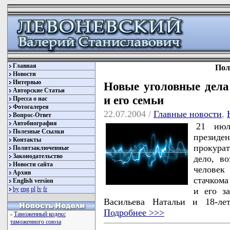
Главная
Пол
Новости
Интервью
Новые уголовные дела
Авторские Статьи
и его семьи
Пресса о нас
Фотогалерея
22.07.2004 /
Главные новости
,
Вопрос-Ответ
Автобиография
21 июл
Полезные Ссылки
президе
Контакты
прокурат
Политзаключенные
Законодательство
дело, в
Новости сайта
человек
Архив
стачкома
English version
by
eng
pl
lv
fr
и его з
Васильева Натальи и 18-ле
Подробнее >>>
-
Таможенный кодекс
таможенного союза