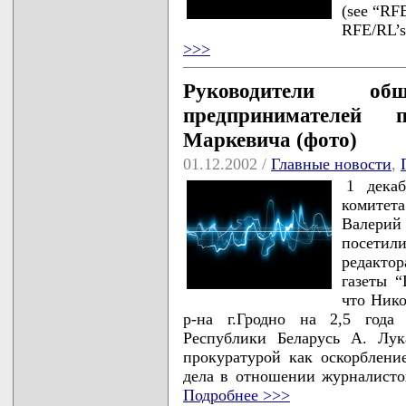
(see “RFE
RFE/RL’s
>>>
Руководители общ
предпринимателей п
Маркевича (фото)
01.12.2002 /
Главные новости
,
1 декаб
комитет
Валерий
посетил
редакто
газеты 
что Ник
р-на г.Гродно на 2,5 года
Республики Беларусь А. Лук
прокуратурой как оскорблени
дела в отношении журналист
Подробнее >>>