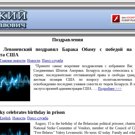
Поздравления
 Левоневский поздравил Барака Обаму с победой на 
нта США
Главные новости
,
Новости
,
Пресс-служба
“Примите самые искренние поздравления с избранием Вас 
Соединенных Штатов Америки. Беларусь всегда относилась 
стране, последовательно отстаивающей права и свободы граж
жесткая позиция США по вопросу политзаключенных
освобождению последних узников совести из тюрем Беларуси. В 
заслуга прежней администрации США…..
Подробнее >>>
y celebrates birthday in prison
English
,
Новости
,
Пресс-служба
August, 15 is the birthday of the Belarusian political prisoner, chairm
National Strike Committee of Vendors, member of the Council of Civi
“Free Belarus” Valery Levaneuski. He turns 42 today. Family and relati