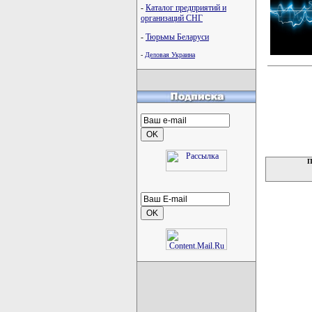
-
Каталог предприятий и
организаций СНГ
-
Тюрьмы Беларуси
-
Деловая Украина
П