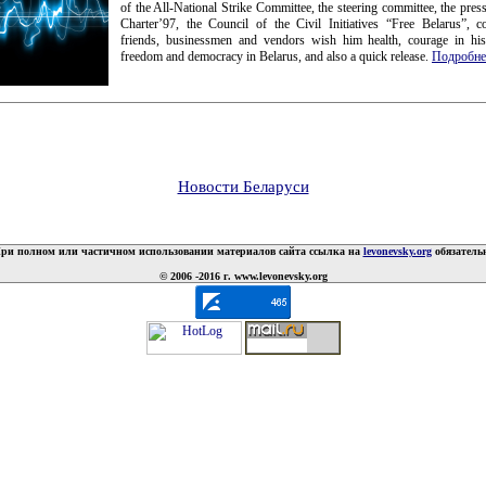
of the All-National Strike Committee, the steering committee, the press
Charter’97, the Council of the Civil Initiatives “Free Belarus”, c
friends, businessmen and vendors wish him health, courage in his
freedom and democracy in Belarus, and also a quick release.
Подробне
Новости Беларуси
ри полном или частичном использовании материалов сайта ссылка на
levonevsky.org
обязатель
© 2006 -2016 г. www.levonevsky.org