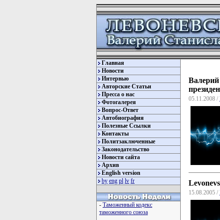
Главная
Новости
Интервью
Валерий
Авторские Статьи
президе
Пресса о нас
05.11.2008 /
Фотогалерея
Вопрос-Ответ
Автобиография
Полезные Ссылки
Контакты
Политзаключенные
Законодательство
Новости сайта
Архив
English version
by
eng
pl
lv
fr
Levonevsk
15.08.2005 /
-
Таможенный кодекс
таможенного союза