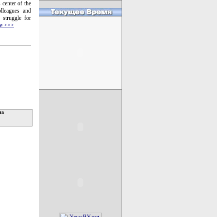
 center of the
olleagues and
 struggle for
е >>>
на