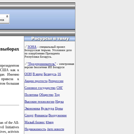
ЗОНА
-
специальный проект.
выборах
Белорусская тюрьма. Уголовное дело
по оскорблению Президента
Республики Беларусь.
"Предприниматель"
-
электронная
президентом
версия бюллетеня ИП Беларуси
к США как к
ООН
В мире
Беларусь
16
дан. Именно
 привела к
Акции протеста
Репрессии
этом большая
Союзное государство
СНГ
Политика
Общество
Тоp
Высокие технологии
Наука
Экономика
Культура
Цены
Спорт
Финансы
Вооружение
Малый бизнес
an of the All-
Юмор
l Initiatives
Недвижимость
Авто новости
ves, activists