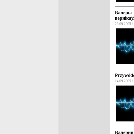
Валеры 
вернікаў
28.09.2005 /
Przywódca
14.09.2005 /
Валерий