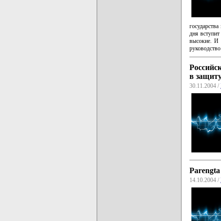
государства 
дня вступит
высокие. И 
руководство
Российс
в защиту
30.11.2004 /
Parengta
14.10.2004 /