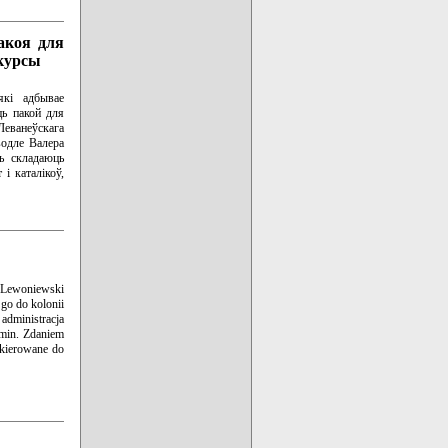
акоя для
 курсы
які адбывае
ць пакой для
еванеўскага
водле Валера
ць складаюць
і каталікоў,
j Lewoniewski
 go do kolonii
administracja
amin. Zdaniem
 kierowane do