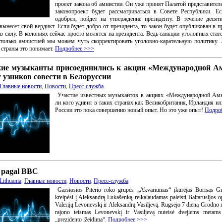
проект закона об амнистии. Он уже принят Палатой представителе
законопроект будет рассматриваться в Совете Республики. Е
одобрен, пойдет на утверждение президенту. В течение десят
вынесет свой вердикт. Если будет добро от президента, то закон будет опубликован в п
 в силу. В колониях сейчас просто молятся на президента. Ведь санкции уголовных стат
только амнистией мы можем чуть скорректировать уголовно-карательную политику.
 страны это понимает.
Подробнее >>>
кие музыканты присоединились к акции «Международной А
 узников совести в Белоруссии
Главные новости
,
Новости
,
Пресс-служба
Участие известных музыкантов в акциях «Международной Амн
ли кого удивит в таких странах как Великобритания, Ирландия 
России это пока совершенно новый опыт. Но это уже опыт!
Подро
 pagal BBC
Lithuania
,
Главные новости
,
Новости
,
Пресс-служба
Garsiosios Piterio roko grupės „Akvariumas“ įkūrėjas Borisas G
kreipėsi į Aleksandrą Lukašenką reikalaudamas paleisti Baltarusijos o
Valerijų Levonevskį ir Aleksandrą Vasiljevą. Rugsėjo 7 dieną Grodno 
rajono teismas Levonevskį ir Vasiljevą nuteisė dvejiems metams
„prezidento įžeidimą“.
Подробнее >>>