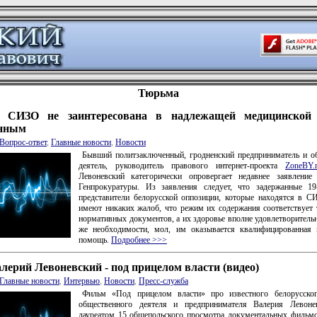
Тюрьма
а СИЗО не заинтересована в надлежащей медицинской
енным
Вопрос-ответ
,
Главные новости
,
Новости
Бывший политзаключенный, гродненский предприниматель и о
деятель, руководитель правового интернет-проекта
ZoneBY
Левоневский категорически опровергает недавнее заявление 
Генпрокуратуры. Из заявления следует, что задержанные 19
представители белорусской оппозиции, которые находятся в 
имеют никаких жалоб, что режим их содержания соответствует
нормативных документов, а их здоровье вполне удовлетворительн
же необходимости, мол, им оказывается квалифицированная 
помощь.
Подробнее >>>
лерий Левоневский - под прицелом власти (видео)
Главные новости
,
Интервью
,
Новости
,
Пресс-служба
Фильм «Под прицелом власти» про известного белорусског
общественного деятеля и предпринимателя Валерия Левонев
лауреатом 15 общепольского просмотра документальных филь