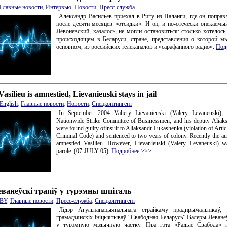
Главные новости
,
Интервью
,
Новости
,
Пресс-служба
Александр Васильев приехал в Ригу из Паланги, где он поправ
после десяти месяцев «отсидки». И он, и по-отечески опекаем
Левоневский, казалось, не могли остановиться: столько хотелось 
происходящем в Беларуси, стране, представления о которой м
основном, из российских телеканалов и «сарафанного радио».
Под
Vasilieu is amnestied, Lievanieuski stays in jail
English
,
Главные новости
,
Новости
,
Спецконтингент
In September 2004 Valiery Lievanieuski (Valery Levaneuski), 
Nationwide Strike Committee of Businessmen, and his deputy Aliaks
were found guilty ofinsult to Aliaksandr Lukashenka (violation of Artic
Criminal Code) and sentenced to two years of colony. Recently the au
amnestied Vasilieu. However, Lievanieuski (Valery Levaneuski) w
parole. (07-JULY-05).
Подробнее >>>
ванеўскі трапіў у турэмны шпіталь
BY
,
Главные новости
,
Пресс-служба
,
Спецконтингент
Лідэр Агульнанацыянальнага страйкаму прадпрымальнікаў,
грамадзянскіх ініцыятываў “Свабодная Беларусь” Валеры Леванеў
у турэмную мэдычную частку. Пра гэта «Радыё Свабода» п