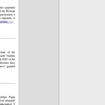
лял здоровье
ый им Володя
рассказать о
ы черпаем, в
робнее >>>
chair of the
andr Vasilieu
le #367 of the
thorities have
asn´t granted
 сябра Рады
скі патрапіў
аведамілі ў