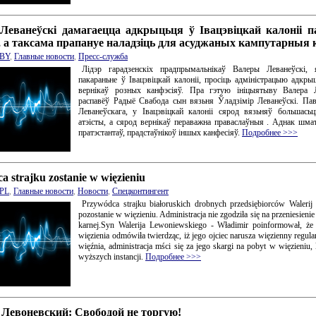
Леванеўскі дамагаецца адкрыцьця ў Івацэвіцкай калоніі п
, а таксама прапануе наладзіць для асуджаных кампутарныя
BY
,
Главные новости
,
Пресс-служба
Лідэр гарадзенскіх прадпрымальнікаў Валеры Леванеўскі, 
пакараньне ў Івацэвіцкай калоніі, просіць адміністрацыю адкры
вернікаў розных канфэсіяў. Пра гэтую ініцыятыву Валера Л
распавёў Радыё Свабода сын вязьня Ўладзімір Леванеўскі. Па
Леванеўскага, у Івацэвіцкай калоніі сярод вязьняў большась
атэісты, а сярод вернікаў пераважна праваслаўныя . Аднак шмат 
пратэстантаў, прадстаўнікоў іншых канфесіяў.
Подробнее >>>
 strajku zostanie w więzieniu
PL
,
Главные новости
,
Новости
,
Спецконтингент
Przywódca strajku białoruskich drobnych przedsiębiorców Waleri
pozostanie w więzieniu. Administracja nie zgodziła się na przeniesienie
karnej.Syn Walerija Lewoniewskiego - Władimir poinformował, że 
więzienia odmówiła twierdząc, iż jego ojciec narusza więzienny regul
więźnia, administracja mści się za jego skargi na pobyt w więzieniu,
wyższych instancji.
Подробнее >>>
 Левоневский: Свободой не торгую!