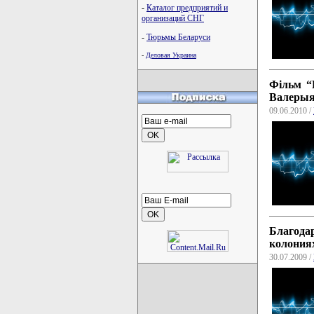
-
Каталог предприятий и
организаций СНГ
-
Тюрьмы Беларуси
-
Деловая Украина
Фільм “
Валерыя
09.06.2010 /
Благода
колония
30.07.2009 /