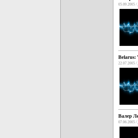
05.09.2005 /
Belarus: 
22.07.2005 /
Валер Ле
07.06.2005 /