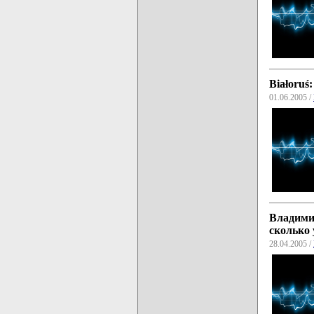
Białoruś
01.06.2005 /
Владими
сколько 
28.04.2005 /