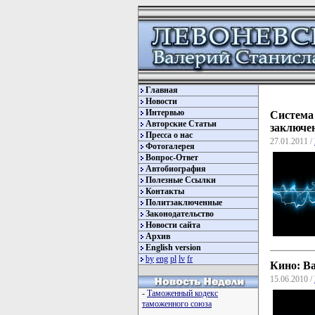
Главная
Новости
Интервью
Систем
Авторские Статьи
заключ
Пресса о нас
27.01.2011 /
Фотогалерея
Вопрос-Ответ
Автобиография
Полезные Ссылки
Контакты
Политзаключенные
Законодательство
Новости сайта
Архив
English version
by
eng
pl
lv
fr
Кино: Ва
15.06.2010 /
-
Таможенный кодекс
таможенного союза