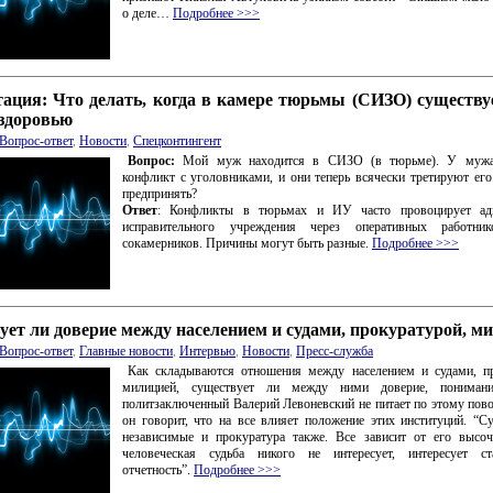
о деле…
Подробнее >>>
ация: Что делать, когда в камере тюрьмы (СИЗО) существуе
 здоровью
Вопрос-ответ
,
Новости
,
Спецконтингент
Вопрос:
Мой муж находится в СИЗО (в тюрьме). У мужа
конфликт с уголовниками, и они теперь всячески третируют ег
предпринять?
Ответ
: Конфликты в тюрьмах и ИУ часто провоцирует ад
исправительного учреждения через оперативных работни
сокамерников. Причины могут быть разные.
Подробнее >>>
ет ли доверие между населением и судами, прокуратурой, м
Вопрос-ответ
,
Главные новости
,
Интервью
,
Новости
,
Пресс-служба
Как складываются отношения между населением и судами, пр
милицией, существует ли между ними доверие, пониман
политзаключенный Валерий Левоневский не питает по этому пов
он говорит, что на все влияет положение этих институций. “С
независимые и прокуратура также. Все зависит от его высоч
человеческая судьба никого не интересует, интересует ста
отчетность”.
Подробнее >>>