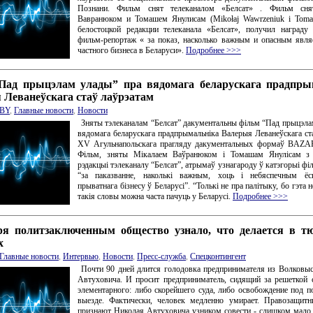
Познани. Фильм снят телеканалом «Белсат» . Фильм сня
Вавранюком и Томашем Янулисам (Mikołaj Wawrzeniuk i Tomas
белостоцкой редакции телеканала «Белсат», получил награду
фильм-репортаж « за показ, насколько важным и опасным явля
частного бизнеса в Беларуси».
Подробнее >>>
Пад прыцэлам улады” пра вядомага беларускага прадпры
 Леванеўскага стаў лаўрэатам
BY
,
Главные новости
,
Новости
Зняты тэлеканалам “Белсат” дакументальны фільм “Пад прыцэла
вядомага беларускага прадпрымальніка Валерыя Леванеўскага ст
XV Агульнапольскага прагляду дакументальных формаў BAZAR
Фільм, зняты Мікалаем Ваўранюком і Томашам Янулісам з 
рэдакцыі тэлеканалу “Белсат”, атрымаў узнагароду ў катэгорыі фі
“за паказванне, наколькі важным, хоць і небяспечным ёс
прыватнага бізнесу ў Беларусі”. “Толькі не пра палітыку, бо гэта 
такія словы можна часта пачуць у Беларусі.
Подробнее >>>
ря политзаключенным общество узнало, что делается в т
х
Главные новости
,
Интервью
,
Новости
,
Пресс-служба
,
Спецконтингент
Почти 90 дней длится голодовка предпринимателя из Волковы
Автуховича. И просит предприниматель, сидящий за решеткой 
элементарного: либо скорейшего суда, либо освобождение под п
выезде. Фактически, человек медленно умирает. Правозащитн
признают Николая Автуховича узником совести - слишком мал