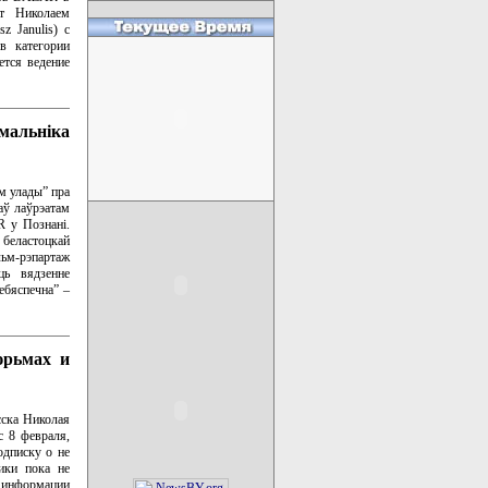
т Николаем
z Janulis) с
 в категории
ется ведение
мальніка
м улады” пра
аў лаўрэатам
 у Познані.
беластоцкай
льм-рэпартаж
ць вядзенне
небяспечна” –
юрьмах и
сска Николая
с 8 февраля,
одписку о не
ики пока не
о информации