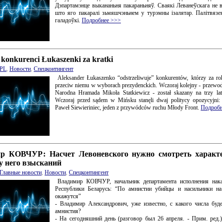
Дэпартамэнце выкананьня пакараньняў. Сваякі Леванеўскага не
што яго пакаралі зьмяшчэньнем у турэмны ізалятар. Палітвязе
галадоўкі.
Подробнее >>>
: konkurenci Łukaszenki za kratki
PL
,
Новости
,
Спецконтингент
Aleksander Łukaszenko “odstrzeliwuje” konkurentów, którzy za ro
przeciw niemu w wyborach prezydenckich. Wczoraj kolejny - przewodn
Narodna Hramada Mikoła Statkiewicz - został skazany na trzy lat
Wczoraj przed sądem w Mińsku stanęli dwaj politycy opozycyjni: 
Paweł Siewieriniec, jeden z przywódców ruchu Młody Front.
Подробн
р КОВЧУР: Насчет Левоневского нужно смотреть характе
у него взысканий
Главные новости
,
Новости
,
Спецконтингент
Владимир КОВЧУР, начальник департамента исполнения на
Республики Беларусь: “По амнистии убийцы и насильники на
окажутся”
- Владимир Александрович, уже известно, с какого числа буд
амнистия?
- На сегодняшний день (разговор был 26 апреля. - Прим. ред.)