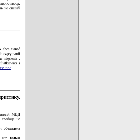
 выключаюць,
нь не спыніў
k chcą stanąć
iczący partii
a więzienia .
Statkiewicz i
ее >>>
ристику,
казаний МВД
 свободе не
ет объявлена
 есть только