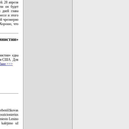
й. 28 апреля
сли он будет
и дней глава
рессе и этого
ей чрезмерно
 Хорошо, что
мнистии»
истии» едва
или США. Для
бнее >>>
rebenščikovas
pozicionierius
miesto Lenino
 kalėjimo už