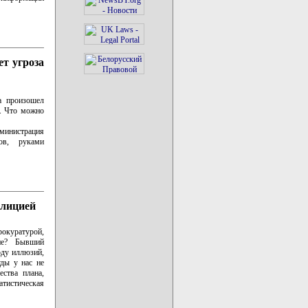
т угроза
 произошел
о. Что можно
министрация
ков, руками
илицией
окуратурой,
ие? Бывший
оду иллюзий,
уды у нас не
ества плана,
тистическая