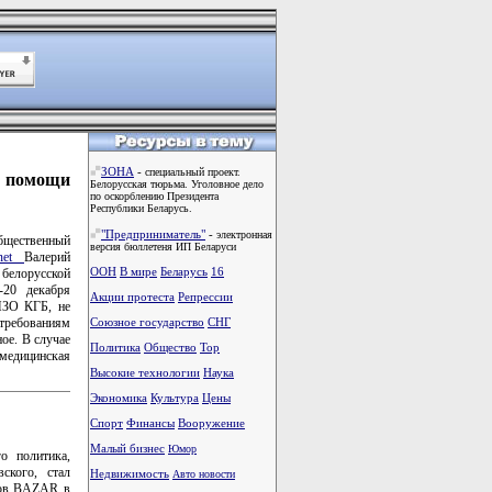
ЗОНА
-
специальный проект.
 помощи
Белорусская тюрьма. Уголовное дело
по оскорблению Президента
Республики Беларусь.
"Предприниматель"
-
электронная
бщественный
версия бюллетеня ИП Беларуси
.net
Валерий
ООН
В мире
Беларусь
16
белорусской
-20 декабря
Акции протеста
Репрессии
СИЗО КГБ, не
 требованиям
Союзное государство
СНГ
ое. В случае
Политика
Общество
Тоp
медицинская
Высокие технологии
Наука
Экономика
Культура
Цены
Спорт
Финансы
Вооружение
Малый бизнес
Юмор
о политика,
ского, стал
Недвижимость
Авто новости
мов BAZAR в