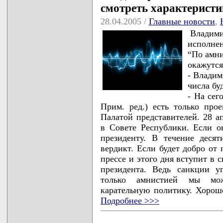
смотреть характеристи
28.04.2005 /
Главные новости
,
Владим
исполне
“По амни
окажутся
- Владим
числа бу
- На сег
Прим. ред.) есть только про
Палатой представителей. 28 ап
в Совете Республики. Если о
президенту. В течение десят
вердикт. Если будет добро от 
прессе и этого дня вступит в 
президента. Ведь санкции у
только амнистией мы мож
карательную политику. Хорошо
Подробнее >>>