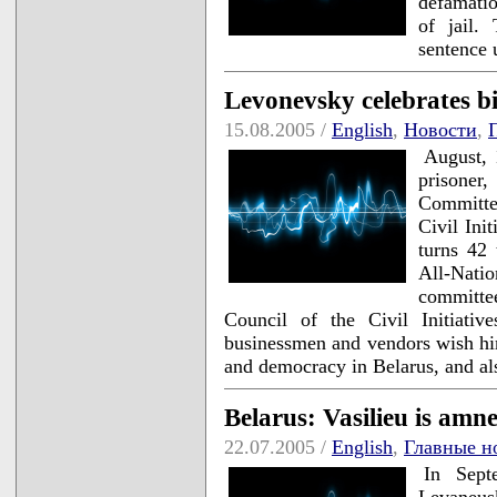
defamatio
of jail.
sentence
Levonevsky celebrates bi
15.08.2005 /
English
,
Новости
,
August, 1
prisone
Committe
Civil Ini
turns 42 
All-Nat
committe
Council of the Civil Initiativ
businessmen and vendors wish him
and democracy in Belarus, and al
Belarus: Vasilieu is amne
22.07.2005 /
English
,
Главные н
In Sept
Levaneu