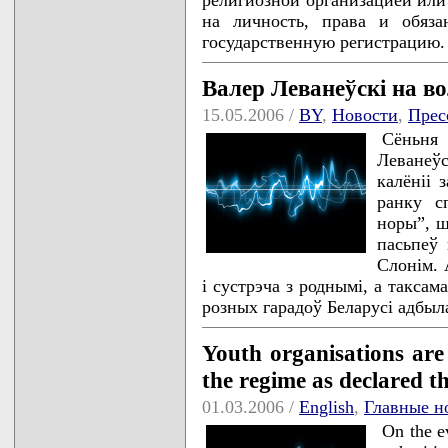
на личность, права и обяз
государственную регистрацию
Валер Леванеўскі на во
15.05.2006 /
BY
,
Новости
,
Прес
Сёньня
Леванеўс
калёніі 
ранку с
норы”, ш
пасьпеў 
Слонім. 
і сустрэча з роднымі, а таксам
розных гарадоў Беларусі адбыл
Youth organisations are 
the regime as declared 
01.03.2006 /
English
,
Главные н
On the ev