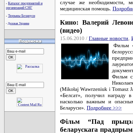
случае же необходимости, м
-
Каталог предприятий и
медицинская помощь.
Подробн
организаций СНГ
-
Тюрьмы Беларуси
Кино: Валерий Левоне
-
Деловая Украина
(видео)
15.06.2010 /
Главные новости
,
Фильм «
белорусс
предпри
лауреа
докуме
Фильм с
Никола
(Mikołaj Wawrzeniuk i Tomasz J
«Белсат», получил награду в
насколько важным и опасным
Беларуси».
Подробнее >>>
Фільм “Пад прыцэ
беларускага прадпрым