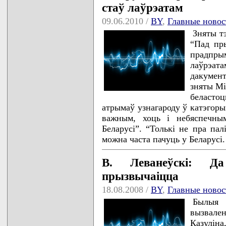
стаў лаўрэатам
09.06.2010 /
BY
,
Главные новос
Зняты т
“Пад пр
прадпры
лаўрэа
дакумен
зняты Мі
беласто
атрымаў узнагароду ў катэгоры
важным, хоць і небяспечным
Беларусі”. “Толькі не пра пал
можна часта пачуць у Беларусі
В. Леванеўскі: Д
прызвычаіцца
18.08.2008 /
BY
,
Главные новос
Былыя 
вызвале
Казулін