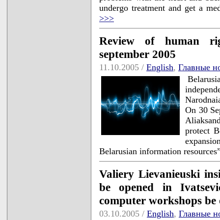
undergo treatment and get a me
>>>
Review of human righ
september 2005
11.10.2005 /
English
,
Главные н
Belarusia
independe
Narodnaia
On 30 Sep
Aliaksan
protect B
expansio
Belarusian information resources
Valiery Lievanieuski ins
be opened in Ivatsev
computer workshops be o
03.10.2005 /
English
,
Главные н