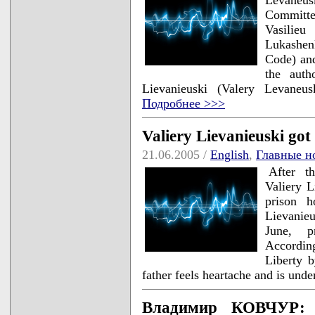
Committee
Vasilieu
Lukashenk
Code) and
the auth
Lievanieuski (Valery Levaneus
Подробнее >>>
Valiery Lievanieuski got 
21.06.2005 /
English
,
Главные н
After t
Valiery L
prison h
Lievanieu
June, p
Accordin
Liberty b
father feels heartache and is und
Владимир КОВЧУР: 