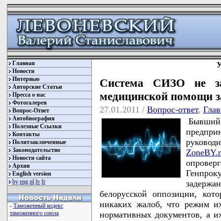
Главная
У
Новости
Интервью
Система СИЗО не за
Авторские Статьи
медицинской помощи 
Пресса о нас
Фотогалерея
27.01.2011 /
Вопрос-ответ
,
Глав
Вопрос-Ответ
Автобиография
Бывший
Полезные Ссылки
предпр
Контакты
руково
Политзаключенные
Законодательство
ZoneBY.
Новости сайта
опровер
Архив
Генпрок
English version
by
eng
pl
lv
fr
задерж
белорусской оппозиции, кот
никаких жалоб, что режим их
-
Таможенный кодекс
нормативных документов, а их
таможенного союза