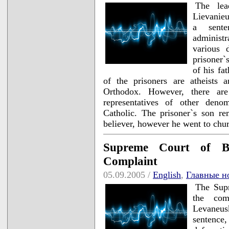
The lea
Lievanieu
a sente
administ
various 
prisoner`
of his fa
of the prisoners are atheists
Orthodox. However, there are
representatives of other denom
Catholic. The prisoner`s son re
believer, however he went to chu
Supreme Court of Bel
Complaint
05.09.2005 /
English
,
Главные н
The Supr
the com
Levaneus
sentence,