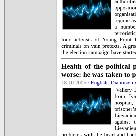
authoriti
oppositi
organisat
regime as
a numbe
terrorist
four activists of Young Front
criminals on vain pretexts. A gr
the election campaign have start
Health of the political 
worse: he was taken to p
18.10.2005 /
English
,
Главные н
Valiery 
from Iva
hospital
prisoner’
Lievanie
against 
Lievanieu
problems with the heart and bac