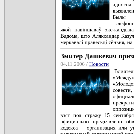
адносна
вызвале
Былы п
тэлефон
якой павіншаваў экс-кандыд
Вядома, што Аляксандар Казулі
меркавалі правесьці сёньня, на
Змитер Дашкевич приз
04.11.2006 /
Новости
Влияте
«Междун
«Молодо
совести
официа
прекра
оппозиц
взят под стражу 15 сентябр
официально предъявлено обв
кодекса – организация или 
религиозной организацией или