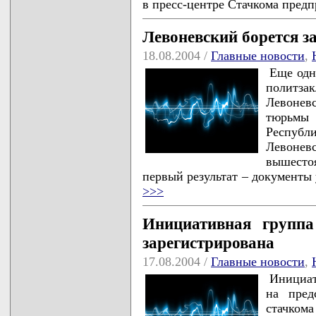
в пресс-центре Стачкома пред
Левоневский борется з
18.08.2004 /
Главные новости
,
Еще одн
политз
Левонев
тюрьмы
Республ
Левонев
вышесто
первый результат – документы
>>>
Инициативная группа
зарегистрирована
17.08.2004 /
Главные новости
,
Инициат
на пред
стачк