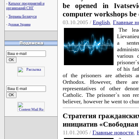
-
Каталог предприятий и
be opened in Ivatsev
организаций СНГ
computer workshops be o
-
Тюрьмы Беларуси
03.10.2005 /
English
,
Главные н
-
Деловая Украина
The lea
Lievanieu
a sente
administ
various 
prisoner`
of his fa
of the prisoners are atheists
Orthodox. However, there are
representatives of other denom
Catholic. The prisoner`s son re
believer, however he went to chu
Стратегия граждански
инициатив «Свободная
11.01.2005 /
Главные новости
,