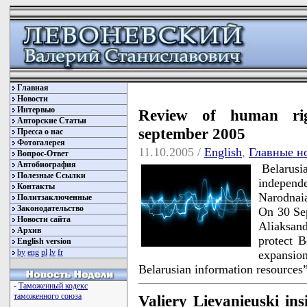
Главная
Новости
Интервью
Review of human righ
Авторские Статьи
september 2005
Пресса о нас
Фотогалерея
11.10.2005 /
English
,
Главные н
Вопрос-Ответ
Автобиография
Belarusia
Полезные Ссылки
independe
Контакты
Narodnaia
Политзаключенные
Законодательство
On 30 Sep
Новости сайта
Aliaksan
Архив
protect B
English version
by
eng
pl
lv
fr
expansio
Belarusian information resources
-
Таможенный кодекс
таможенного союза
Valiery Lievanieuski ins