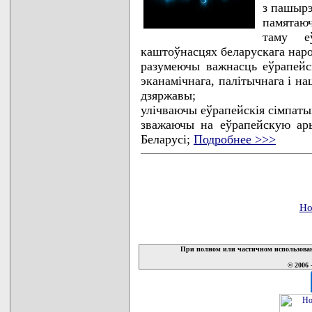
з пашырэ
памятаюч
таму е
каштоўнасцях беларускага наро
разумеючы важнасць еўрапейск
эканамічнага, палітычнага і на
дзяржавы;
улічваючы еўрапейскія сімпаты
зважаючы на еўрапейскую ар
Беларусі;
Подробнее >>>
Но
При полном или частичном использован
© 2006 