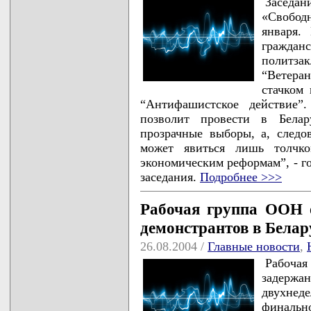
Заседа
«Свобод
января.
граждан
политза
“Ветера
стачком
“Антифашистское действие”
позволит провести в Белар
прозрачные выборы, а, следо
может явиться лишь толчк
экономическим реформам”, - го
заседания.
Подробнее >>>
Рабочая группа ООН 
демонстрантов в Белар
26.08.2004 /
Главные новости
,
Рабоч
задерж
двухнед
финальн