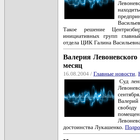
Левоне
находи
предпри
Василье
Такое решение Центризби
инициативных групп главный
отдела ЦИК Галина Васильевн
Валерия Левоневского
месяц
16.08.2004 /
Главные новости
,
Суд лен
Левоневс
сентябр
Валери
свободу
помеще
Левонев
достоинства Лукашенко.
Подро