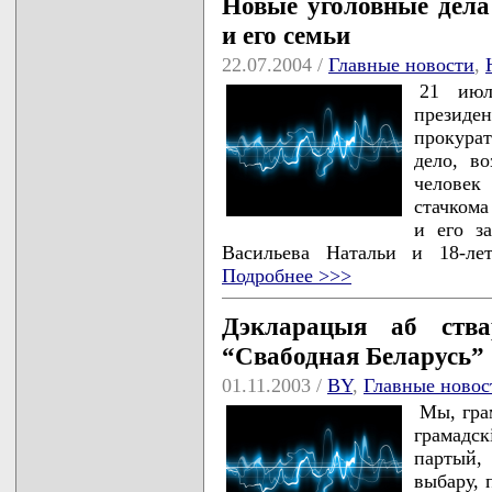
Новые уголовные дела
и его семьи
22.07.2004 /
Главные новости
,
21 июл
президе
прокурат
дело, в
человек
стачкома
и его з
Васильева Натальи и 18-ле
Подробнее >>>
Дэкларацыя аб ства
“Свабодная Беларусь” 
01.11.2003 /
BY
,
Главные новос
Мы, грам
грамадск
партый,
выбару, 