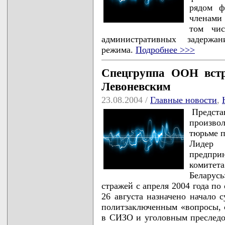
рядом ф
членами
том чис
административных задержа
режима.
Подробнее >>>
Спецгруппа ООН встр
Левоневским
23.08.2004 /
Главные новости
,
Предс
произвол
тюрьме п
Лидер 
предпр
комитет
Беларус
стражей с апреля 2004 года п
26 августа назначено начало 
политзаключенным «вопросы, 
в СИЗО и уголовным преследо