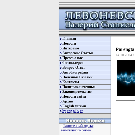
Главная
Новости
Интервью
Parengta
Авторские Статьи
14.10.2004 /
Пресса о нас
Фотогалерея
Вопрос-Ответ
Автобиография
Полезные Ссылки
Контакты
Политзаключенные
Законодательство
Новости сайта
Архив
English version
by
eng
pl
lv
fr
-
Таможенный кодекс
таможенного союза