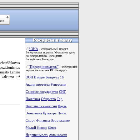
ЗОНА
-
специальный проект.
Белорусская тюрьма. Уголовное дело
по оскорблению Президента
Республики Беларусь.
rebenščikovas
"Предприниматель"
-
электронная
pozicionierius
версия бюллетеня ИП Беларуси
miesto Lenino
 kalėjimo už
ООН
В мире
Беларусь
16
Акции протеста
Репрессии
Союзное государство
СНГ
Политика
Общество
Тоp
Высокие технологии
Наука
Экономика
Культура
Цены
Спорт
Финансы
Вооружение
Малый бизнес
Юмор
Недвижимость
Авто новости