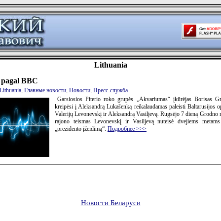
Lithuania
 pagal BBC
Lithuania
,
Главные новости
,
Новости
,
Пресс-служба
Garsiosios Piterio roko grupės „Akvariumas“ įkūrėjas Borisas G
kreipėsi į Aleksandrą Lukašenką reikalaudamas paleisti Baltarusijos o
Valerijų Levonevskį ir Aleksandrą Vasiljevą. Rugsėjo 7 dieną Grodno 
rajono teismas Levonevskį ir Vasiljevą nuteisė dvejiems metams
„prezidento įžeidimą“.
Подробнее >>>
Новости Беларуси