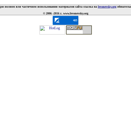
ри полном или частичном использовании материалов сайта ссылка на
levonevsky.org
обязатель
© 2006 -2016 г. www.levonevsky.org