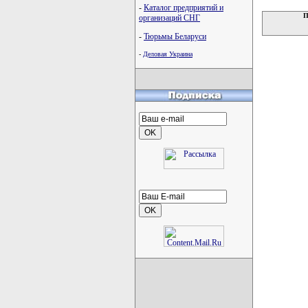
-
Каталог предприятий и
П
организаций СНГ
-
Тюрьмы Беларуси
-
Деловая Украина